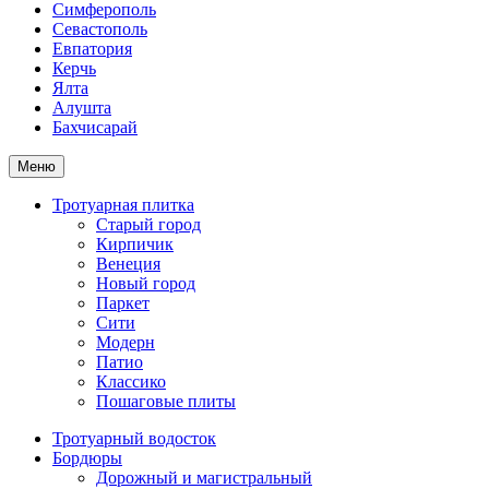
Симферополь
Севастополь
Евпатория
Керчь
Ялта
Алушта
Бахчисарай
Меню
Тротуарная плитка
Старый город
Кирпичик
Венеция
Новый город
Паркет
Сити
Модерн
Патио
Классико
Пошаговые плиты
Тротуарный водосток
Бордюры
Дорожный и магистральный