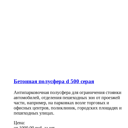
Бетонная полусфера d 500 серая
Антипарковочная полусфера для ограничения стоянки
автомобилей, отделения пешеходных зон от проезжей
части, например, на парковках возле торговых и
офисных центров, поликлиник, городских площадях и
пешеходных улицах.
Цена:
от
1000,00
руб.
за шт.