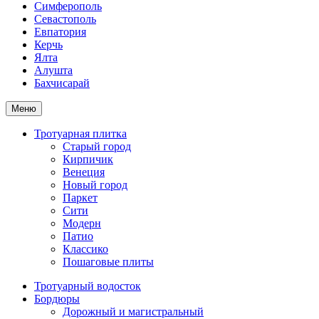
Симферополь
Севастополь
Евпатория
Керчь
Ялта
Алушта
Бахчисарай
Меню
Тротуарная плитка
Старый город
Кирпичик
Венеция
Новый город
Паркет
Сити
Модерн
Патио
Классико
Пошаговые плиты
Тротуарный водосток
Бордюры
Дорожный и магистральный