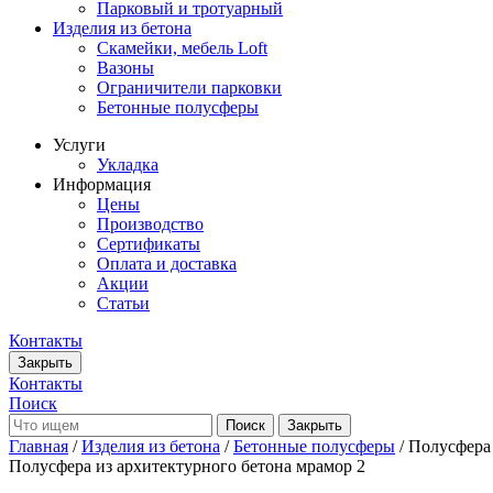
Парковый и тротуарный
Изделия из бетона
Скамейки, мебель Loft
Вазоны
Ограничители парковки
Бетонные полусферы
Услуги
Укладка
Информация
Цены
Производство
Сертификаты
Оплата и доставка
Акции
Статьи
Контакты
Закрыть
Контакты
Поиск
Закрыть
Главная
/
Изделия из бетона
/
Бетонные полусферы
/ Полусфера
Полусфера из архитектурного бетона мрамор 2