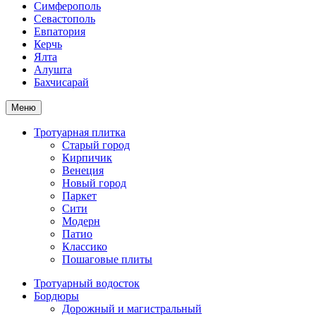
Симферополь
Севастополь
Евпатория
Керчь
Ялта
Алушта
Бахчисарай
Меню
Тротуарная плитка
Старый город
Кирпичик
Венеция
Новый город
Паркет
Сити
Модерн
Патио
Классико
Пошаговые плиты
Тротуарный водосток
Бордюры
Дорожный и магистральный