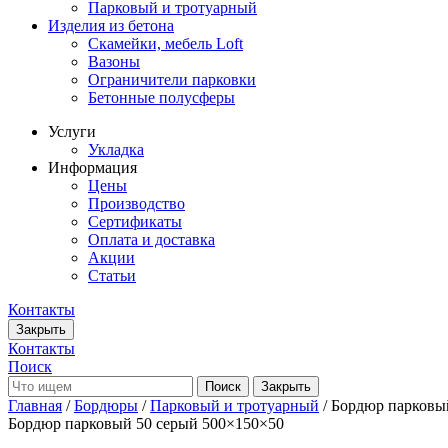
Парковый и тротуарный
Изделия из бетона
Скамейки, мебель Loft
Вазоны
Ограничители парковки
Бетонные полусферы
Услуги
Укладка
Информация
Цены
Производство
Сертификаты
Оплата и доставка
Акции
Статьи
Контакты
Закрыть
Контакты
Поиск
Закрыть
Главная
/
Бордюры
/
Парковый и тротуарный
/ Бордюр парковы
Бордюр парковый 50 серый
500×150×50